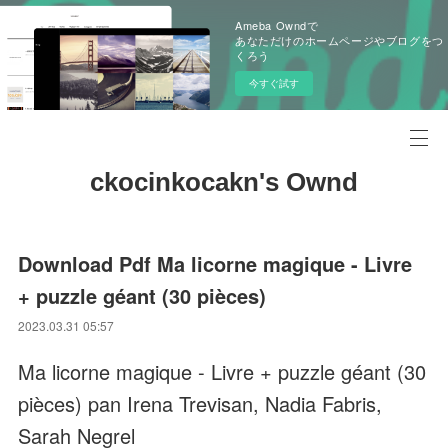
Ameba Owndで
あなただけのホームページやブログをつ
くろう
今すぐ試す
ckocinkocakn's Ownd
Download Pdf Ma licorne magique - Livre
+ puzzle géant (30 pièces)
2023.03.31 05:57
Ma licorne magique - Livre + puzzle géant (30
pièces) pan Irena Trevisan, Nadia Fabris,
Sarah Negrel