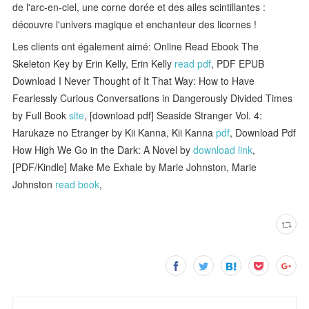
de l'arc-en-ciel, une corne dorée et des ailes scintillantes :
découvre l'univers magique et enchanteur des licornes !
Les clients ont également aimé: Online Read Ebook The
Skeleton Key by Erin Kelly, Erin Kelly
read pdf
, PDF EPUB
Download I Never Thought of It That Way: How to Have
Fearlessly Curious Conversations in Dangerously Divided Times
by Full Book
site
, [download pdf] Seaside Stranger Vol. 4:
Harukaze no Etranger by Kii Kanna, Kii Kanna
pdf
, Download Pdf
How High We Go in the Dark: A Novel by
download link
,
[PDF/Kindle] Make Me Exhale by Marie Johnston, Marie
Johnston
read book
,